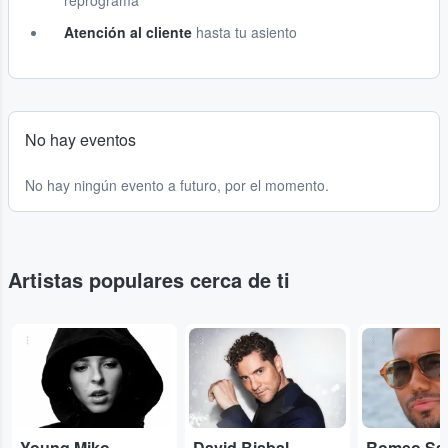
reprograma
Atención al cliente
hasta tu asiento
No hay eventos
No hay ningún evento a futuro, por el momento.
Artistas populares cerca de ti
...
...
...
Young Miko
David Bisbal
Romeo Sa