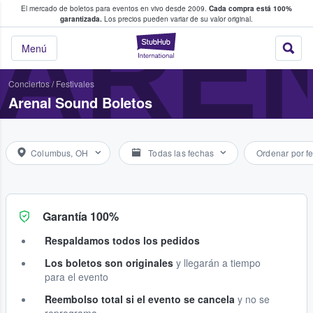
El mercado de boletos para eventos en vivo desde 2009.
Cada compra está 100%
 los fans compran y venden boletos
ARE
garantizada.
Los precios pueden variar de su valor original.
StubHub: donde l
Menú
Conciertos
/
Festivales
Arenal Sound Boletos
Columbus, OH
Todas las fechas
Ordenar por f
Garantía 100%
Respaldamos todos los pedidos
Los boletos son originales
y llegarán a tiempo
para el evento
Reembolso total si el evento se cancela
y no se