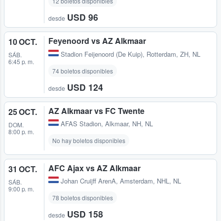
12 boletos disponibles
USD 96
desde
Feyenoord vs AZ Alkmaar
10 OCT.
Stadion Feijenoord (De Kuip)
,
Rotterdam, ZH, NL
SÁB.
6:45 p. m.
74 boletos disponibles
USD 124
desde
AZ Alkmaar vs FC Twente
25 OCT.
AFAS Stadion
,
Alkmaar, NH, NL
DOM.
8:00 p. m.
No hay boletos disponibles
AFC Ajax vs AZ Alkmaar
31 OCT.
Johan Cruijff ArenA
,
Amsterdam, NHL, NL
SÁB.
9:00 p. m.
78 boletos disponibles
USD 158
desde