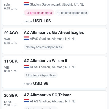
Stadion Galgenwaard
,
Utrecht, UT, NL
SÁB.
6:45 p. m.
La próxima semana
12 boletos disponibles
USD 106
desde
AZ Alkmaar vs Go Ahead Eagles
29 AGO.
AFAS Stadion
,
Alkmaar, NH, NL
SÁB.
6:45 p. m.
No hay boletos disponibles
AZ Alkmaar vs Willem II
11 SEP.
AFAS Stadion
,
Alkmaar, NH, NL
VIE.
8:00 p. m.
12 boletos disponibles
USD 96
desde
AZ Alkmaar vs SC Telstar
20 SEP.
AFAS Stadion
,
Alkmaar, NH, NL
DOM.
2:30 p. m.