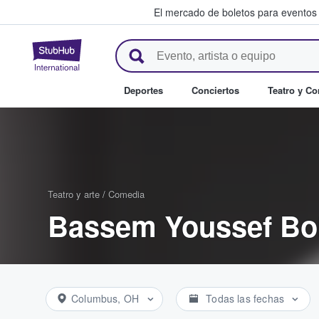
El mercado de boletos para eventos
StubHub: donde los fans compr
Deportes
Conciertos
Teatro y C
Teatro y arte
/
Comedia
Bassem Youssef Bo
Columbus, OH
Todas las fechas