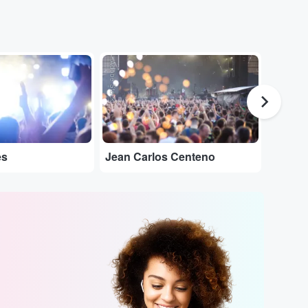
Adobe Stock
Adobe Stock
es
Jean Carlos Centeno
Charle