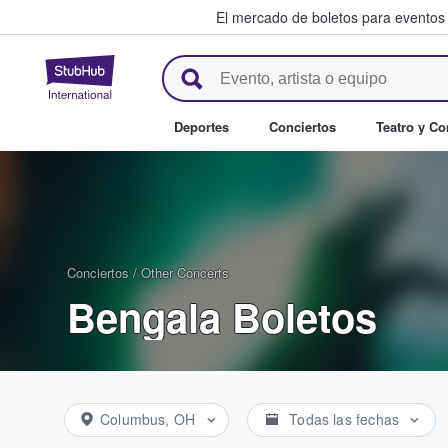
El mercado de boletos para eventos
StubHub: donde los fans compr
Deportes
Conciertos
Teatro y C
Conciertos
/
Other Concerts
Bengala Boletos
Columbus, OH
Todas las fechas