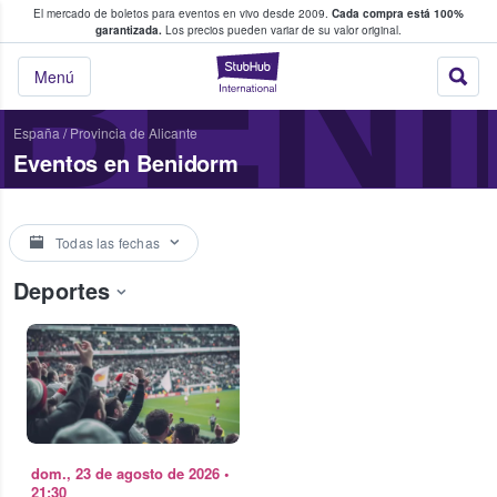
El mercado de boletos para eventos en vivo desde 2009.
Cada compra está 100%
 los fans compran y venden boletos
BEN
garantizada.
Los precios pueden variar de su valor original.
StubHub: donde l
Menú
España
/
Provincia de Alicante
Eventos en Benidorm
Todas las fechas
Deportes
dom., 23 de agosto de 2026
•
21:30