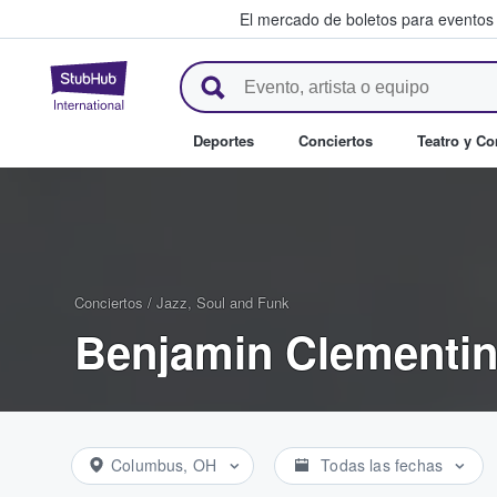
El mercado de boletos para eventos
StubHub: donde los fans compr
Deportes
Conciertos
Teatro y C
Conciertos
/
Jazz, Soul and Funk
Benjamin Clementin
Columbus, OH
Todas las fechas