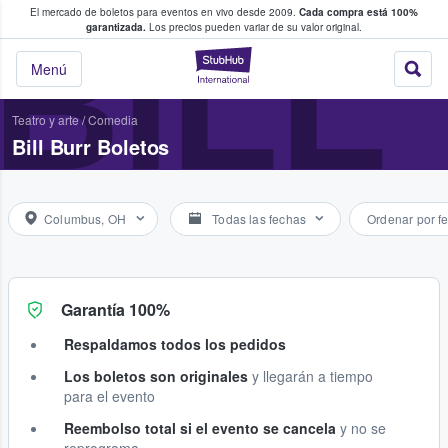
El mercado de boletos para eventos en vivo desde 2009.
Cada compra está 100%
 los fans compran y venden boletos
BILL
garantizada.
Los precios pueden variar de su valor original.
StubHub: donde l
Menú
Teatro y arte
/
Comedia
Bill Burr Boletos
Columbus, OH
Todas las fechas
Ordenar por f
Garantía 100%
Respaldamos todos los pedidos
Los boletos son originales
y llegarán a tiempo
para el evento
Reembolso total si el evento se cancela
y no se