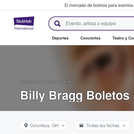
El mercado de boletos para eventos
StubHub: donde los fans compr
Deportes
Conciertos
Teatro y C
Conciertos
/
Country and Folk
Billy Bragg Boletos
Columbus, OH
Todas las fechas