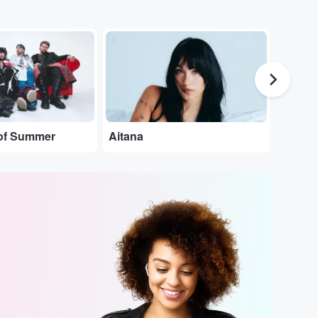
...
...
of Summer
Aitana
Pablo 