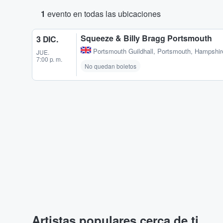
1
evento en todas las ubicaciones
Squeeze & Billy Bragg Portsmouth
3 DIC.
Portsmouth Guildhall
,
Portsmouth, Hampshir
JUE.
7:00 p. m.
No quedan boletos
Artistas populares cerca de ti