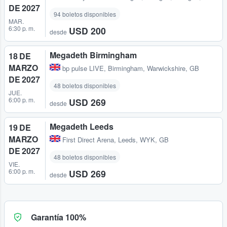
DE 2027
94 boletos disponibles
MAR.
6:30 p. m.
USD 200
desde
Megadeth Birmingham
18 DE
MARZO
bp pulse LIVE
,
Birmingham, Warwickshire, GB
DE 2027
48 boletos disponibles
JUE.
6:00 p. m.
USD 269
desde
Megadeth Leeds
19 DE
MARZO
First Direct Arena
,
Leeds, WYK, GB
DE 2027
48 boletos disponibles
VIE.
6:00 p. m.
USD 269
desde
Garantía 100%