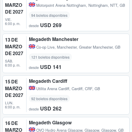
MARZO
Motorpoint Arena Nottingham
,
Nottingham, NTT, GB
DE 2027
94 boletos disponibles
VIE.
6:00 p. m.
USD 269
desde
Megadeth Manchester
13 DE
MARZO
Co-op Live
,
Manchester, Greater Manchester, GB
DE 2027
121 boletos disponibles
SÁB.
6:00 p. m.
USD 141
desde
Megadeth Cardiff
15 DE
MARZO
Utilita Arena Cardiff
,
Cardiff, CRF, GB
DE 2027
92 boletos disponibles
LUN.
6:00 p. m.
USD 262
desde
Megadeth Glasgow
16 DE
MARZO
OVO Hydro Arena Glasgow
,
Glasgow, Glasgow, GB