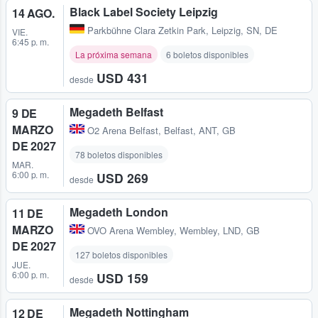
Black Label Society Leipzig
14 AGO.
Parkbühne Clara Zetkin Park
,
Leipzig, SN, DE
VIE.
6:45 p. m.
La próxima semana
6 boletos disponibles
USD 431
desde
Megadeth Belfast
9 DE
MARZO
O2 Arena Belfast
,
Belfast, ANT, GB
DE 2027
78 boletos disponibles
MAR.
6:00 p. m.
USD 269
desde
Megadeth London
11 DE
MARZO
OVO Arena Wembley
,
Wembley, LND, GB
DE 2027
127 boletos disponibles
JUE.
6:00 p. m.
USD 159
desde
Megadeth Nottingham
12 DE