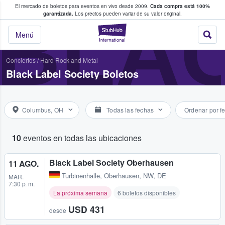
El mercado de boletos para eventos en vivo desde 2009.
Cada compra está 100%
 los fans compran y venden boletos
BLAC
garantizada.
Los precios pueden variar de su valor original.
StubHub: donde l
Menú
Conciertos
/
Hard Rock and Metal
Black Label Society Boletos
Columbus, OH
Todas las fechas
Ordenar por f
10
eventos en todas las ubicaciones
Black Label Society Oberhausen
11 AGO.
Turbinenhalle
,
Oberhausen, NW, DE
MAR.
7:30 p. m.
La próxima semana
6 boletos disponibles
USD 431
desde