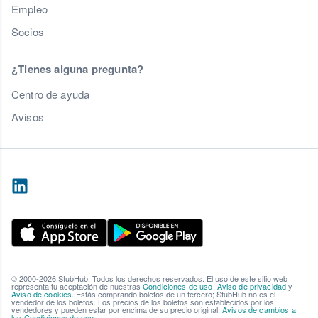
Empleo
Socios
¿Tienes alguna pregunta?
Centro de ayuda
Avisos
© 2000-2026 StubHub. Todos los derechos reservados. El uso de este sitio web
representa tu aceptación de nuestras
Condiciones de uso
,
Aviso de privacidad
y
Aviso de cookies
. Estás comprando boletos de un tercero; StubHub no es el
vendedor de los boletos. Los precios de los boletos son establecidos por los
vendedores y pueden estar por encima de su precio original.
Avisos de cambios a
las Condiciones de uso