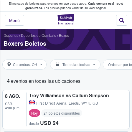
El mercado de boletos para eventos en vivo desde 2009.
Cada compra está 100%
 los fans compran y venden boletos
BOX
garantizada.
Los precios pueden variar de su valor original.
StubHub: donde l
Menú
Deportes
/
Deportes de Combate
/
Boxeo
Boxers Boletos
Columbus, OH
Todas las fechas
Ordenar por f
4
eventos en todas las ubicaciones
Troy Williamson vs Callum Simpson
8 AGO.
First Direct Arena
,
Leeds, WYK, GB
SÁB.
4:00 p. m.
Hoy
24 boletos disponibles
USD 24
desde