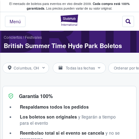
El mercado de boletos para eventos en vivo desde 2009.
Cada compra está 100%
 los fans compran y venden boletos
BRIT
garantizada.
Los precios pueden variar de su valor original.
StubHub: donde l
Menú
Conciertos
/
Festivales
British Summer Time Hyde Park Boletos
Columbus, OH
Todas las fechas
Ordenar por f
Garantía 100%
Respaldamos todos los pedidos
Los boletos son originales
y llegarán a tiempo
para el evento
Reembolso total si el evento se cancela
y no se