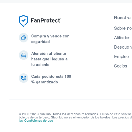
Nuestra
Sobre no
Compra y vende con
Afiliados
seguridad
Descuent
Atención al cliente
Empleo
hasta que llegues a
tu asiento
Socios
Cada pedido está 100
% garantizado
© 2000-2026 StubHub. Todos los derechos reservados. El uso de este sitio we
boletos de un tercero; StubHub no es el vendedor de los boletos. Los precios d
las Condiciones de uso