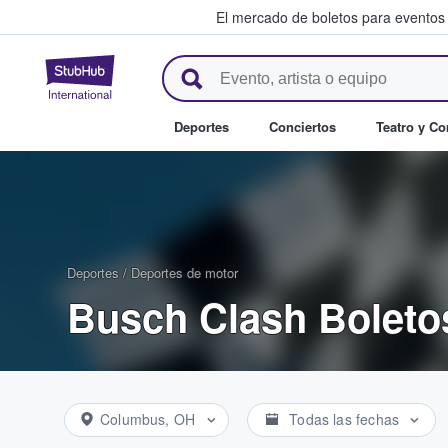
El mercado de boletos para eventos
StubHub: donde los fans compr
Deportes
Conciertos
Teatro y C
Deportes
/
Deportes de motor
Busch Clash Boleto
Columbus, OH
Todas las fechas