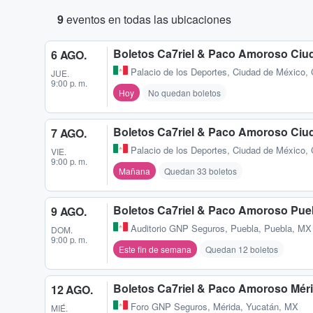
9
eventos en todas las ubicaciones
Boletos Ca7riel & Paco Amoroso Ciu
6 AGO.
Palacio de los Deportes
,
Ciudad de México,
JUE.
9:00 p. m.
Hoy
No quedan boletos
Boletos Ca7riel & Paco Amoroso Ciu
7 AGO.
Palacio de los Deportes
,
Ciudad de México,
VIE.
9:00 p. m.
Mañana
Quedan 33 boletos
Boletos Ca7riel & Paco Amoroso Pue
9 AGO.
Auditorio GNP Seguros
,
Puebla, Puebla, MX
DOM.
9:00 p. m.
Este fin de semana
Quedan 12 boletos
Boletos Ca7riel & Paco Amoroso Mér
12 AGO.
Foro GNP Seguros
,
Mérida, Yucatán, MX
MIÉ.