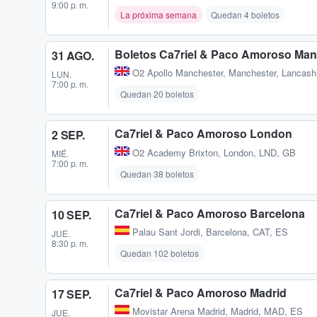
9:00 p. m.
La próxima semana
Quedan 4 boletos
Boletos Ca7riel & Paco Amoroso Man
31 AGO.
O2 Apollo Manchester
,
Manchester, Lancash
LUN.
7:00 p. m.
Quedan 20 boletos
Ca7riel & Paco Amoroso London
2 SEP.
O2 Academy Brixton
,
London, LND, GB
MIÉ.
7:00 p. m.
Quedan 38 boletos
Ca7riel & Paco Amoroso Barcelona
10 SEP.
Palau Sant Jordi
,
Barcelona, CAT, ES
JUE.
8:30 p. m.
Quedan 102 boletos
Ca7riel & Paco Amoroso Madrid
17 SEP.
Movistar Arena Madrid
,
Madrid, MAD, ES
JUE.