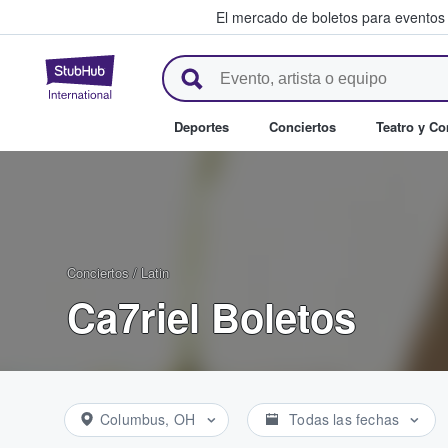
El mercado de boletos para eventos
StubHub: donde los fans compr
Deportes
Conciertos
Teatro y C
Conciertos
/
Latin
Ca7riel Boletos
Columbus, OH
Todas las fechas