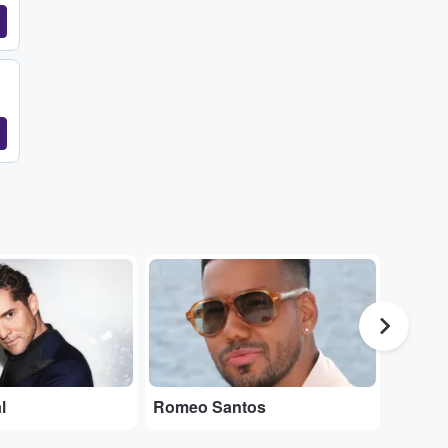
...
...
l
Romeo Santos
Karol 