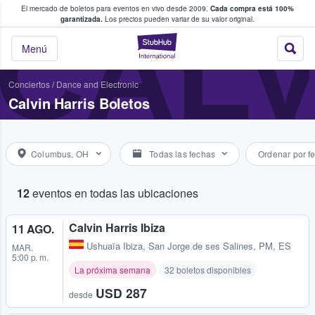
El mercado de boletos para eventos en vivo desde 2009.
Cada compra está 100%
 los fans compran y venden boletos
CALV
garantizada.
Los precios pueden variar de su valor original.
StubHub: donde l
Menú
Conciertos
/
Dance and Electronic
Calvin Harris Boletos
Columbus, OH
Todas las fechas
Ordenar por f
12
eventos en todas las ubicaciones
Calvin Harris Ibiza
11 AGO.
Ushuaïa Ibiza
,
San Jorge de ses Salines, PM, ES
MAR.
5:00 p. m.
La próxima semana
32 boletos disponibles
USD 287
desde