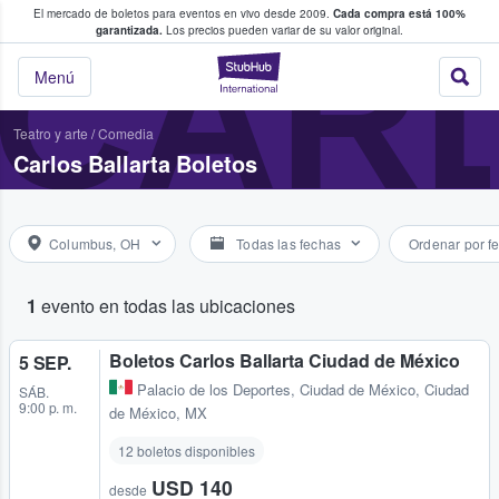
El mercado de boletos para eventos en vivo desde 2009.
Cada compra está 100%
 los fans compran y venden boletos
CAR
garantizada.
Los precios pueden variar de su valor original.
StubHub: donde l
Menú
Teatro y arte
/
Comedia
Carlos Ballarta Boletos
Columbus, OH
Todas las fechas
Ordenar por f
1
evento en todas las ubicaciones
Boletos Carlos Ballarta Ciudad de México
5 SEP.
Palacio de los Deportes
,
Ciudad de México, Ciudad
SÁB.
9:00 p. m.
de México, MX
12 boletos disponibles
USD 140
desde