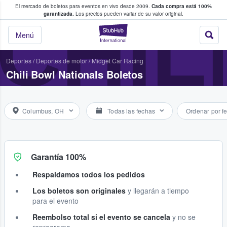
El mercado de boletos para eventos en vivo desde 2009.
Cada compra está 100%
 los fans compran y venden boletos
CHIL
garantizada.
Los precios pueden variar de su valor original.
StubHub: donde l
Menú
Deportes
/
Deportes de motor
/
Midget Car Racing
Chili Bowl Nationals Boletos
Columbus, OH
Todas las fechas
Ordenar por f
Garantía 100%
Respaldamos todos los pedidos
Los boletos son originales
y llegarán a tiempo
para el evento
Reembolso total si el evento se cancela
y no se