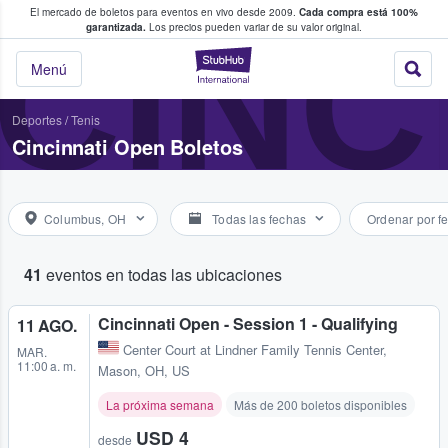
El mercado de boletos para eventos en vivo desde 2009.
Cada compra está 100%
 los fans compran y venden boletos
CINC
garantizada.
Los precios pueden variar de su valor original.
StubHub: donde l
Menú
Deportes
/
Tenis
Cincinnati Open Boletos
Columbus, OH
Todas las fechas
Ordenar por f
41
eventos en todas las ubicaciones
Cincinnati Open - Session 1 - Qualifying
11 AGO.
Center Court at Lindner Family Tennis Center
,
MAR.
11:00 a. m.
Mason, OH, US
La próxima semana
Más de 200 boletos disponibles
USD 4
desde