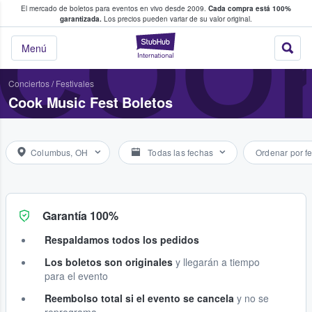
El mercado de boletos para eventos en vivo desde 2009.
Cada compra está 100%
 los fans compran y venden boletos
COOK
garantizada.
Los precios pueden variar de su valor original.
StubHub: donde l
Menú
Conciertos
/
Festivales
Cook Music Fest Boletos
Columbus, OH
Todas las fechas
Ordenar por f
Garantía 100%
Respaldamos todos los pedidos
Los boletos son originales
y llegarán a tiempo
para el evento
Reembolso total si el evento se cancela
y no se