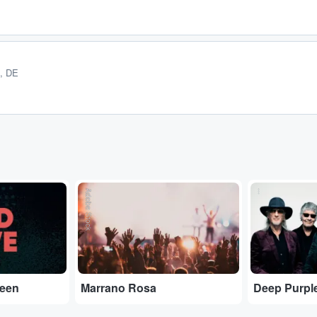
E, DE
Adobe Stock
...
ueen
Marrano Rosa
Deep Purpl