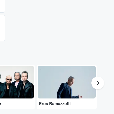
...
...
e
Eros Ramazzotti
Rod St