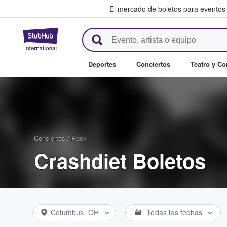
El mercado de boletos para eventos
StubHub: donde los fans compr
Deportes
Conciertos
Teatro y C
Conciertos
/
Rock
Crashdiet Boletos
Columbus, OH
Todas las fechas