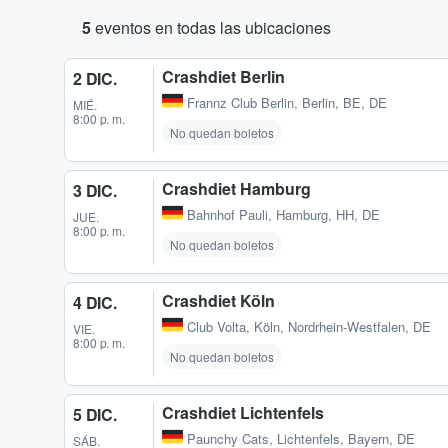
5
eventos en todas las ubicaciones
Crashdiet Berlin
2 DIC.
Frannz Club Berlin
,
Berlin, BE, DE
MIÉ.
8:00 p. m.
No quedan boletos
Crashdiet Hamburg
3 DIC.
Bahnhof Pauli
,
Hamburg, HH, DE
JUE.
8:00 p. m.
No quedan boletos
Crashdiet Köln
4 DIC.
Club Volta
,
Köln, Nordrhein-Westfalen, DE
VIE.
8:00 p. m.
No quedan boletos
Crashdiet Lichtenfels
5 DIC.
Paunchy Cats
,
Lichtenfels, Bayern, DE
SÁB.