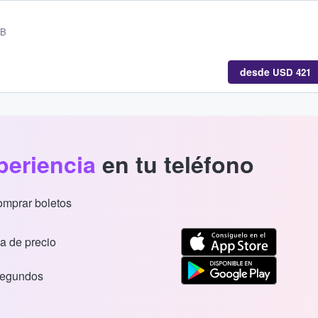
GB
desde
USD 421
periencia
en tu teléfono
comprar boletos
a de precio
segundos