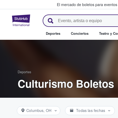
El mercado de boletos para eventos
StubHub: donde los fans compr
Deportes
Conciertos
Teatro y C
Deportes
Culturismo Boletos
Columbus, OH
Todas las fechas