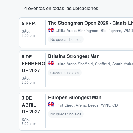
4
eventos en todas las ubicaciones
The Strongman Open 2026 - Giants Li
5 SEP.
Utilita Arena Birmingham
,
Birmingham, WMD
SÁB.
5:00 p. m.
No quedan boletos
Britains Strongest Man
6 DE
FEBRERO
Utilita Arena Sheffield
,
Sheffield, South York
DE 2027
Quedan 2 boletos
SÁB.
5:00 p. m.
Europes Strongest Man
3 DE
ABRIL
First Direct Arena
,
Leeds, WYK, GB
DE 2027
No quedan boletos
SÁB.
5:00 p. m.