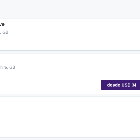
ve
, GB
shire, GB
desde
USD 34