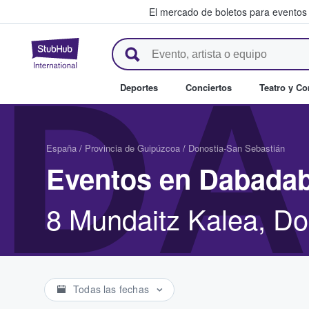
El mercado de boletos para eventos
StubHub: donde los fans compr
DA
Deportes
Conciertos
Teatro y C
España
/
Provincia de Guipúzcoa
/
Donostia-San Sebastián
Eventos en Dabada
8 Mundaitz Kalea, Do
Todas las fechas