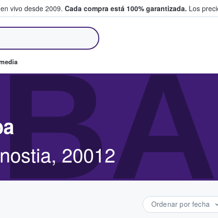
 en vivo desde 2009.
Cada compra está 100% garantizada.
Los precio
an y venden boletos
BA
omedia
ba
nostia, 20012
Ordenar por fecha