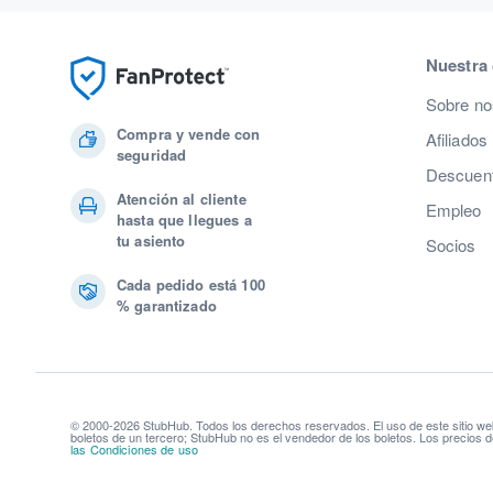
Nuestra
Sobre no
Compra y vende con
Afiliados
seguridad
Descuent
Atención al cliente
Empleo
hasta que llegues a
tu asiento
Socios
Cada pedido está 100
% garantizado
© 2000-2026 StubHub. Todos los derechos reservados. El uso de este sitio we
boletos de un tercero; StubHub no es el vendedor de los boletos. Los precios d
las Condiciones de uso