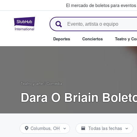
El mercado de boletos para eventos
StubHub: donde los fans compr
Deportes
Conciertos
Teatro y C
Teatro y arte
/
Comedia
Dara O Briain Bolet
Columbus, OH
Todas las fechas