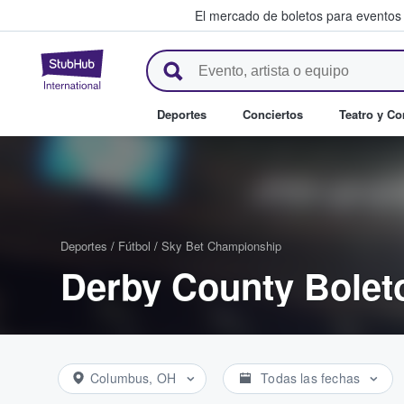
El mercado de boletos para eventos
StubHub: donde los fans compr
Deportes
Conciertos
Teatro y C
Deportes
/
Fútbol
/
Sky Bet Championship
Derby County Bolet
Columbus, OH
Todas las fechas