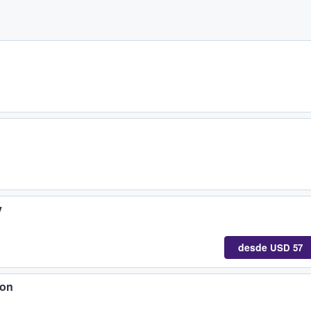
y
desde
USD 57
ion