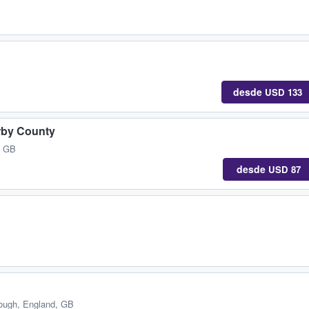
desde
USD 133
rby County
, GB
desde
USD 87
ough, England, GB