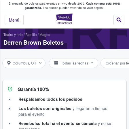
El mercado de boletos para eventos en vivo desde 2009.
Cada compra está 100%
 los fans compran y venden boletos
DER
garantizada.
Los precios pueden variar de su valor original.
StubHub: donde l
Menú
Teatro y arte
/
Familia
/
Magos
Derren Brown Boletos
Columbus, OH
Todas las fechas
Ordenar por f
Garantía 100%
Respaldamos todos los pedidos
Los boletos son originales
y llegarán a tiempo
para el evento
Reembolso total si el evento se cancela
y no se