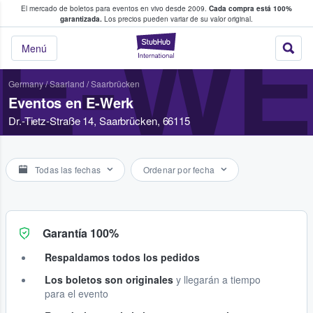
El mercado de boletos para eventos en vivo desde 2009.
Cada compra está 100%
 los fans compran y venden boletos
garantizada.
Los precios pueden variar de su valor original.
E-W
StubHub: donde l
Menú
Germany
/
Saarland
/
Saarbrücken
Eventos en E-Werk
Dr.-Tietz-Straße 14, Saarbrücken, 66115
Todas las fechas
Ordenar por fecha
Garantía 100%
Respaldamos todos los pedidos
Los boletos son originales
y llegarán a tiempo
para el evento