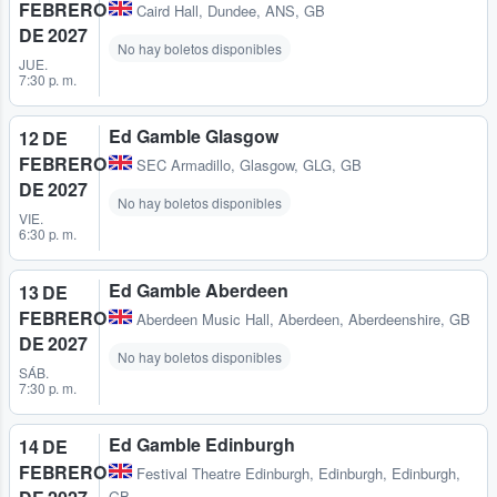
FEBRERO
Caird Hall
,
Dundee, ANS, GB
DE 2027
No hay boletos disponibles
JUE.
7:30 p. m.
Ed Gamble Glasgow
12 DE
FEBRERO
SEC Armadillo
,
Glasgow, GLG, GB
DE 2027
No hay boletos disponibles
VIE.
6:30 p. m.
Ed Gamble Aberdeen
13 DE
FEBRERO
Aberdeen Music Hall
,
Aberdeen, Aberdeenshire, GB
DE 2027
No hay boletos disponibles
SÁB.
7:30 p. m.
Ed Gamble Edinburgh
14 DE
FEBRERO
Festival Theatre Edinburgh
,
Edinburgh, Edinburgh,
GB