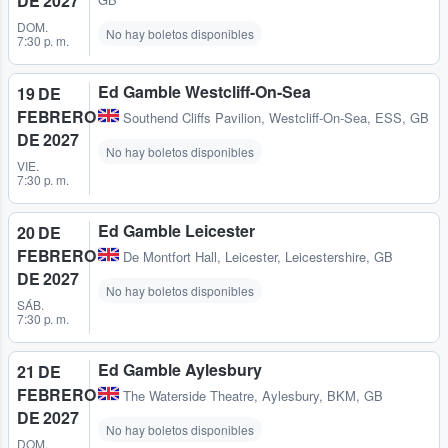
DE 2027
DOM.
No hay boletos disponibles
7:30 p. m.
Ed Gamble Westcliff-On-Sea
19 DE
FEBRERO
Southend Cliffs Pavilion
,
Westcliff-On-Sea, ESS, GB
DE 2027
No hay boletos disponibles
VIE.
7:30 p. m.
Ed Gamble Leicester
20 DE
FEBRERO
De Montfort Hall
,
Leicester, Leicestershire, GB
DE 2027
No hay boletos disponibles
SÁB.
7:30 p. m.
Ed Gamble Aylesbury
21 DE
FEBRERO
The Waterside Theatre
,
Aylesbury, BKM, GB
DE 2027
No hay boletos disponibles
DOM.