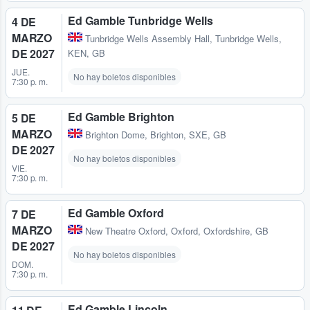
Ed Gamble Tunbridge Wells
4 DE
MARZO
Tunbridge Wells Assembly Hall
,
Tunbridge Wells,
DE 2027
KEN, GB
JUE.
No hay boletos disponibles
7:30 p. m.
Ed Gamble Brighton
5 DE
MARZO
Brighton Dome
,
Brighton, SXE, GB
DE 2027
No hay boletos disponibles
VIE.
7:30 p. m.
Ed Gamble Oxford
7 DE
MARZO
New Theatre Oxford
,
Oxford, Oxfordshire, GB
DE 2027
No hay boletos disponibles
DOM.
7:30 p. m.
Ed Gamble Lincoln