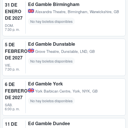
Ed Gamble Birmingham
31 DE
ENERO
Alexandra Theatre
,
Birmingham, Warwickshire, GB
DE 2027
No hay boletos disponibles
DOM.
7:30 p. m.
Ed Gamble Dunstable
5 DE
FEBRERO
Grove Theatre
,
Dunstable, LND, GB
DE 2027
No hay boletos disponibles
VIE.
7:30 p. m.
Ed Gamble York
6 DE
FEBRERO
York Barbican Centre
,
York, NYK, GB
DE 2027
No hay boletos disponibles
SÁB.
6:00 p. m.
Ed Gamble Dundee
11 DE