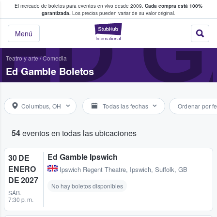
El mercado de boletos para eventos en vivo desde 2009.
Cada compra está 100%
 los fans compran y venden boletos
ED 
garantizada.
Los precios pueden variar de su valor original.
StubHub: donde l
Menú
Teatro y arte
/
Comedia
Ed Gamble Boletos
Columbus, OH
Todas las fechas
Ordenar por f
54
eventos en todas las ubicaciones
Ed Gamble Ipswich
30 DE
ENERO
Ipswich Regent Theatre
,
Ipswich, Suffolk, GB
DE 2027
No hay boletos disponibles
SÁB.
7:30 p. m.