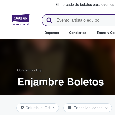
El mercado de boletos para eventos
StubHub: donde los fans compr
Deportes
Conciertos
Teatro y C
Conciertos
/
Pop
Enjambre Boletos
Columbus, OH
Todas las fechas