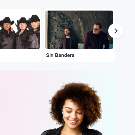
...
...
Sin Bandera
Alejan