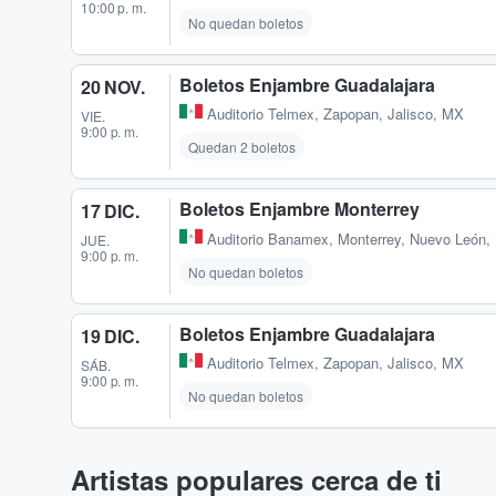
10:00 p. m.
No quedan boletos
Boletos Enjambre Guadalajara
20 NOV.
Auditorio Telmex
,
Zapopan, Jalisco, MX
VIE.
9:00 p. m.
Quedan 2 boletos
Boletos Enjambre Monterrey
17 DIC.
Auditorio Banamex
,
Monterrey, Nuevo León,
JUE.
9:00 p. m.
No quedan boletos
Boletos Enjambre Guadalajara
19 DIC.
Auditorio Telmex
,
Zapopan, Jalisco, MX
SÁB.
9:00 p. m.
No quedan boletos
Artistas populares cerca de ti