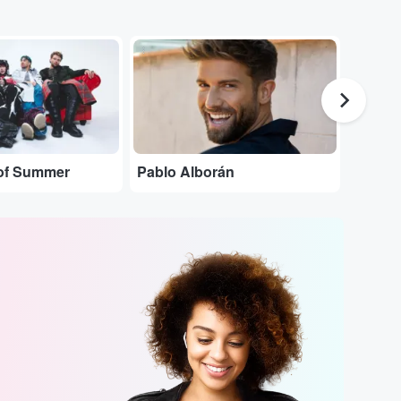
...
...
of Summer
Pablo Alborán
Aitana