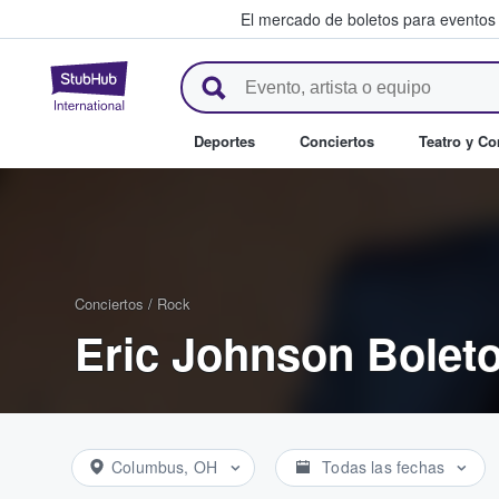
El mercado de boletos para eventos
StubHub: donde los fans compr
Deportes
Conciertos
Teatro y C
Conciertos
/
Rock
Eric Johnson Bolet
Columbus, OH
Todas las fechas