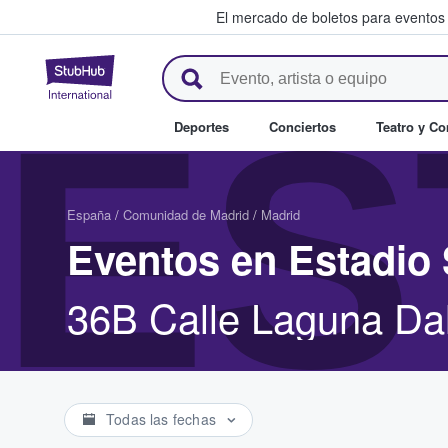
El mercado de boletos para eventos
StubHub: donde los fans compr
ES
Deportes
Conciertos
Teatro y C
España
/
Comunidad de Madrid
/
Madrid
Eventos en Estadio 
36B Calle Laguna Da
Todas las fechas