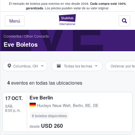
El mercado de boletos para eventos en vivo desde 2009.
Cada compra está 100%
 los fans compran y venden boletos
EVE
garantizada.
Los precios pueden variar de su valor original.
StubHub: donde l
Menú
Conciertos
/
Other Concerts
Eve Boletos
Columbus, OH
Todas las fechas
Ordenar por f
4
eventos en todas las ubicaciones
Eve Berlin
17 OCT.
Huxleys Neue Welt
,
Berlin, BE, DE
SÁB.
8:00 p. m.
6 boletos disponibles
USD 260
desde