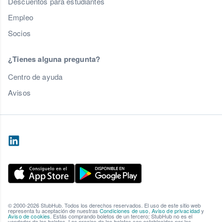
Descuentos para estudiantes
Empleo
Socios
¿Tienes alguna pregunta?
Centro de ayuda
Avisos
© 2000-2026 StubHub. Todos los derechos reservados. El uso de este sitio web
representa tu aceptación de nuestras
Condiciones de uso
,
Aviso de privacidad
y
Aviso de cookies
. Estás comprando boletos de un tercero; StubHub no es el
vendedor de los boletos. Los precios de los boletos son establecidos por los