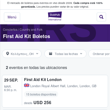
El mercado de boletos para eventos en vivo desde 2009.
Cada compra está 100%
 los fans compran y venden boletos
FIRS
garantizada.
Los precios pueden variar de su valor original.
StubHub: donde l
Menú
Conciertos
/
Country and Folk
First Aid Kit Boletos
Κολόμπους, OH
Todas las fechas
Ordenar por
2
eventos en todas las ubicaciones
First Aid Kit London
29 SEP.
London Royal Albert Hall
,
London, London, GB
MAR.
6:30 p. m.
15 boletos disponibles
USD 256
desde