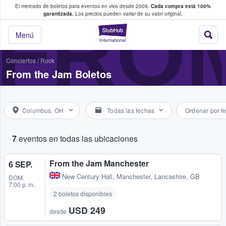
El mercado de boletos para eventos en vivo desde 2009.
Cada compra está 100%
 los fans compran y venden boletos
FROM
garantizada.
Los precios pueden variar de su valor original.
StubHub: donde l
Menú
Conciertos
/
Rock
From the Jam Boletos
Columbus, OH
Todas las fechas
Ordenar por f
7
eventos en todas las ubicaciones
From the Jam Manchester
6 SEP.
New Century Hall
,
Manchester, Lancashire, GB
DOM.
7:00 p. m.
2 boletos disponibles
USD 249
desde