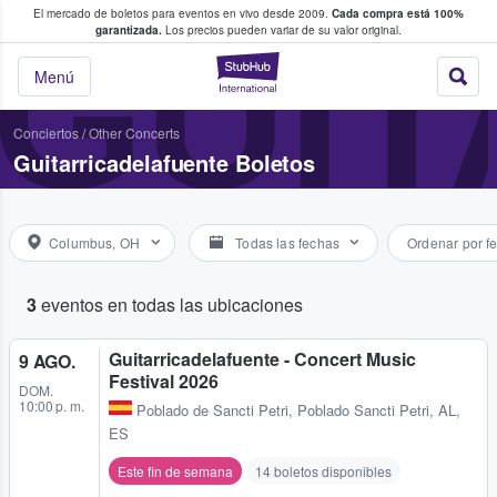
El mercado de boletos para eventos en vivo desde 2009.
Cada compra está 100%
 los fans compran y venden boletos
GUI
garantizada.
Los precios pueden variar de su valor original.
StubHub: donde l
Menú
Conciertos
/
Other Concerts
Guitarricadelafuente Boletos
Columbus, OH
Todas las fechas
Ordenar por f
3
eventos en todas las ubicaciones
Guitarricadelafuente - Concert Music
9 AGO.
Festival 2026
DOM.
10:00 p. m.
Poblado de Sancti Petri
,
Poblado Sancti Petri, AL,
ES
Este fin de semana
14 boletos disponibles