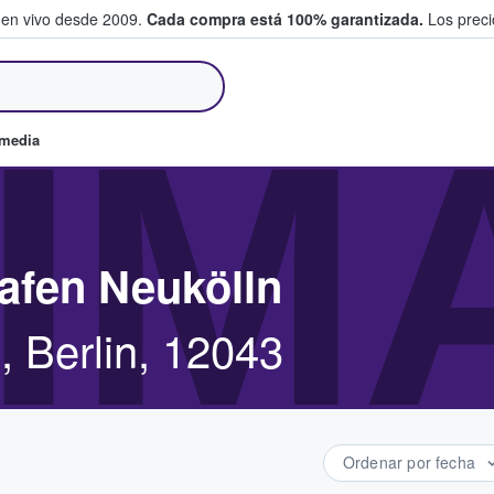
 en vivo desde 2009.
Cada compra está 100% garantizada.
Los precio
an y venden boletos
IM
omedia
afen Neukölln
, Berlin, 12043
Ordenar por fecha