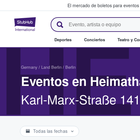
El mercado de boletos para eventos
StubHub: donde los fans compr
HE
Deportes
Conciertos
Teatro y C
Germany
/
Land Berlin
/
Berlin
Eventos en Heimath
Karl-Marx-Straße 141
Todas las fechas