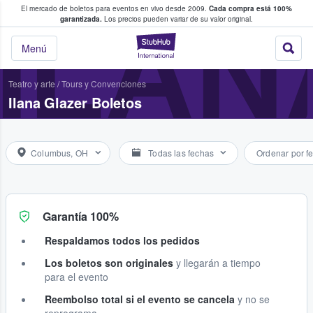
El mercado de boletos para eventos en vivo desde 2009.
Cada compra está 100%
 los fans compran y venden boletos
ILAN
garantizada.
Los precios pueden variar de su valor original.
StubHub: donde l
Menú
Teatro y arte
/
Tours y Convenciones
Ilana Glazer Boletos
Columbus, OH
Todas las fechas
Ordenar por f
Garantía 100%
Respaldamos todos los pedidos
Los boletos son originales
y llegarán a tiempo
para el evento
Reembolso total si el evento se cancela
y no se