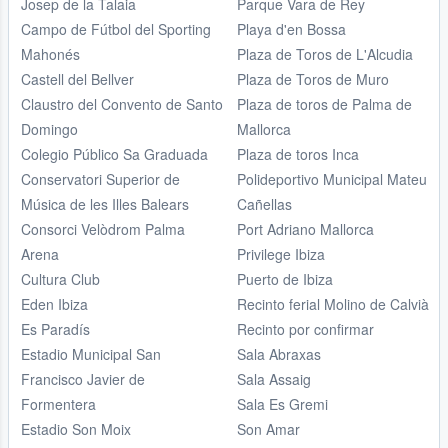
Josep de la Talaia
Parque Vara de Rey
Campo de Fútbol del Sporting
Playa d'en Bossa
Mahonés
Plaza de Toros de L'Alcudia
Castell del Bellver
Plaza de Toros de Muro
Claustro del Convento de Santo
Plaza de toros de Palma de
Domingo
Mallorca
Colegio Público Sa Graduada
Plaza de toros Inca
Conservatori Superior de
Polideportivo Municipal Mateu
Música de les Illes Balears
Cañellas
Consorci Velòdrom Palma
Port Adriano Mallorca
Arena
Privilege Ibiza
Cultura Club
Puerto de Ibiza
Eden Ibiza
Recinto ferial Molino de Calvià
Es Paradís
Recinto por confirmar
Estadio Municipal San
Sala Abraxas
Francisco Javier de
Sala Assaig
Formentera
Sala Es Gremi
Estadio Son Moix
Son Amar