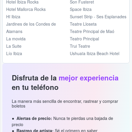
Hotel Ibiza Rocks
Son Fusteret
Hotel Mallorca Rocks
Space Ibiza
Hï Ibiza
Sunset Strip - Ses Esplanades
Jardines de los Condes de
Teatre Lloseta
Aiamans
Teatre Principal de Maó
La movida
Teatro Principal
La Suite
Trui Teatre
Lío Ibiza
Ushuaïa Ibiza Beach Hotel
Disfruta de la
mejor experiencia
en tu teléfono
La manera más sencilla de encontrar, rastrear y comprar
boletos
Alertas de precio:
Nunca te pierdas una bajada de
precio
Rastreo de artista:
Sé el primero en saber