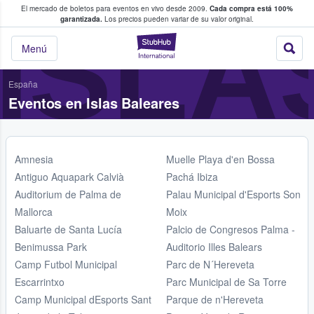
El mercado de boletos para eventos en vivo desde 2009.
Cada compra está 100%
 los fans compran y venden boletos
ISLA
garantizada.
Los precios pueden variar de su valor original.
StubHub: donde l
Menú
España
Eventos en Islas Baleares
Amnesia
Muelle Playa d'en Bossa
Antiguo Aquapark Calvià
Pachá Ibiza
Auditorium de Palma de
Palau Municipal d'Esports Son
Mallorca
Moix
Baluarte de Santa Lucía
Palcio de Congresos Palma -
Benimussa Park
Auditorio Illes Balears
Camp Futbol Municipal
Parc de N´Hereveta
Escarrintxo
Parc Municipal de Sa Torre
Camp Municipal dEsports Sant
Parque de n'Hereveta