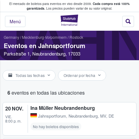
El mercado de boletos para eventos en vivo desde 2009.
Cada compra está 100%
 los fans compran y venden boletos
garantizada.
Los precios pueden variar de su valor original.
JAH
StubHub: donde l
Menú
Germany
/
Mecklenburg-Vorpommern
/
Rostock
Eventos en Jahnsportforum
Parkstraße 1, Neubrandenburg, 17033
Todas las fechas
Ordenar por fecha
6
eventos en todas las ubicaciones
Ina Müller Neubrandenburg
20 NOV.
Jahnsportforum
,
Neubrandenburg, MV, DE
VIE.
8:00 p. m.
No hay boletos disponibles