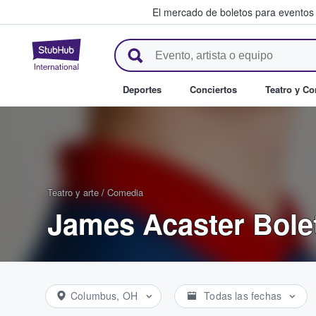
El mercado de boletos para eventos
StubHub: donde los fans compr
Deportes
Conciertos
Teatro y C
Teatro y arte
/
Comedia
James Acaster Bole
Columbus, OH
Todas las fechas