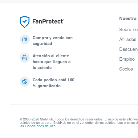
Nuestra
Sobre no
Compra y vende con
Afiliados
seguridad
Descuent
Atención al cliente
Empleo
hasta que llegues a
tu asiento
Socios
Cada pedido está 100
% garantizado
© 2000-2026 StubHub. Todos los derechos reservados. El uso de este sitio we
boletos de un tercero; StubHub no es el vendedor de los boletos. Los precios d
las Condiciones de uso