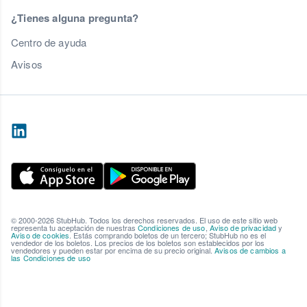
¿Tienes alguna pregunta?
Centro de ayuda
Avisos
© 2000-2026 StubHub. Todos los derechos reservados. El uso de este sitio web
representa tu aceptación de nuestras
Condiciones de uso
,
Aviso de privacidad
y
Aviso de cookies
. Estás comprando boletos de un tercero; StubHub no es el
vendedor de los boletos. Los precios de los boletos son establecidos por los
vendedores y pueden estar por encima de su precio original.
Avisos de cambios a
las Condiciones de uso