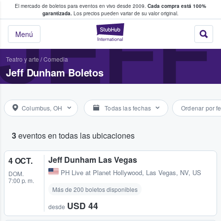
El mercado de boletos para eventos en vivo desde 2009.
Cada compra está 100%
 los fans compran y venden boletos
JEF
garantizada.
Los precios pueden variar de su valor original.
StubHub: donde l
Menú
Teatro y arte
/
Comedia
Jeff Dunham Boletos
Columbus, OH
Todas las fechas
Ordenar por f
3
eventos en todas las ubicaciones
Jeff Dunham Las Vegas
4 OCT.
PH Live at Planet Hollywood
,
Las Vegas, NV, US
DOM.
7:00 p. m.
Más de 200 boletos disponibles
USD 44
desde