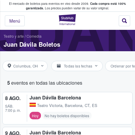
El mercado de boletos para eventos en vivo desde 2009.
Cada compra está 100%
 los fans compran y venden boletos
JUAN
garantizada.
Los precios pueden variar de su valor original.
StubHub: donde l
Menú
Teatro y arte
/
Comedia
Juan Dávila Boletos
Columbus, OH
Todas las fechas
Ordenar por f
5
eventos en todas las ubicaciones
Juan Dávila Barcelona
8 AGO.
Teatro Victoria
,
Barcelona, CT, ES
SÁB.
7:00 p. m.
Hoy
No hay boletos disponibles
Juan Dávila Barcelona
9 AGO.