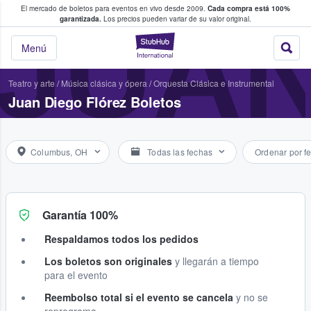
El mercado de boletos para eventos en vivo desde 2009.
Cada compra está 100%
 los fans compran y venden boletos
JUAN
garantizada.
Los precios pueden variar de su valor original.
StubHub: donde l
Menú
Teatro y arte
/
Música clásica y ópera
/
Orquesta Clásica e Instrumental
Juan Diego Flórez Boletos
Columbus, OH
Todas las fechas
Ordenar por f
Garantía 100%
Respaldamos todos los pedidos
Los boletos son originales
y llegarán a tiempo
para el evento
Reembolso total si el evento se cancela
y no se