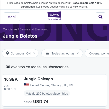
El mercado de boletos para eventos en vivo desde 2009.
Cada compra está 100%
 los fans compran y venden boletos
JUN
garantizada.
Los precios pueden variar de su valor original.
StubHub: donde l
Menú
Conciertos
/
Dance and Electronic
Jungle Boletos
Columbus, OH
Todas las fechas
Ordenar por f
30
eventos en todas las ubicaciones
Jungle Chicago
10 SEP.
United Center
,
Chicago, IL, US
JUE.
8:00 p. m.
Más de 200 boletos disponibles
USD 74
desde