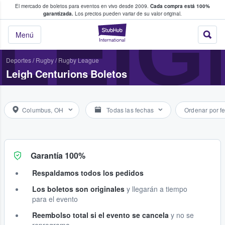
El mercado de boletos para eventos en vivo desde 2009.
Cada compra está 100%
 los fans compran y venden boletos
LEIG
garantizada.
Los precios pueden variar de su valor original.
StubHub: donde l
Menú
Deportes
/
Rugby
/
Rugby League
Leigh Centurions Boletos
Columbus, OH
Todas las fechas
Ordenar por f
Garantía 100%
Respaldamos todos los pedidos
Los boletos son originales
y llegarán a tiempo
para el evento
Reembolso total si el evento se cancela
y no se