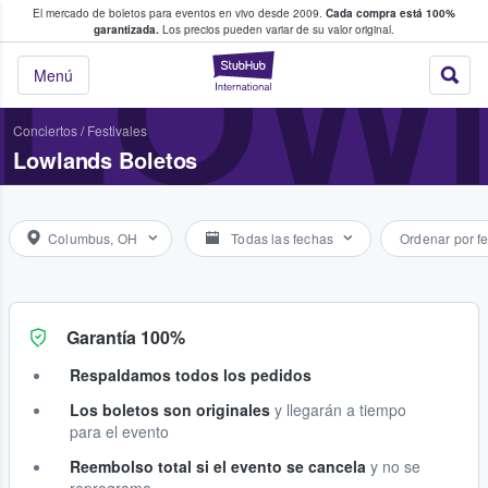
El mercado de boletos para eventos en vivo desde 2009.
Cada compra está 100%
 los fans compran y venden boletos
LOW
garantizada.
Los precios pueden variar de su valor original.
StubHub: donde l
Menú
Conciertos
/
Festivales
Lowlands Boletos
Columbus, OH
Todas las fechas
Ordenar por f
Garantía 100%
Respaldamos todos los pedidos
Los boletos son originales
y llegarán a tiempo
para el evento
Reembolso total si el evento se cancela
y no se