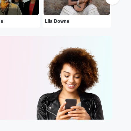
os
Lila Downs
Alfred