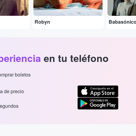
Robyn
Babasónic
periencia
en tu teléfono
comprar boletos
a de precio
segundos