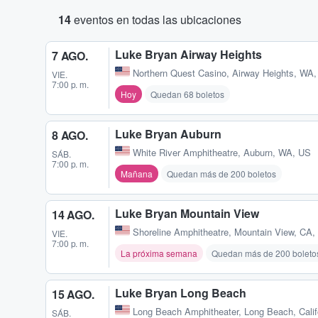
14
eventos en todas las ubicaciones
Luke Bryan Airway Heights
7 AGO.
Northern Quest Casino
,
Airway Heights, WA
VIE.
7:00 p. m.
Hoy
Quedan 68 boletos
Luke Bryan Auburn
8 AGO.
White River Amphitheatre
,
Auburn, WA, US
SÁB.
7:00 p. m.
Mañana
Quedan más de 200 boletos
Luke Bryan Mountain View
14 AGO.
Shoreline Amphitheatre
,
Mountain View, CA,
VIE.
7:00 p. m.
La próxima semana
Quedan más de 200 boleto
Luke Bryan Long Beach
15 AGO.
Long Beach Amphitheater
,
Long Beach, Calif
SÁB.