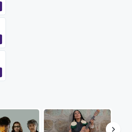
...
...