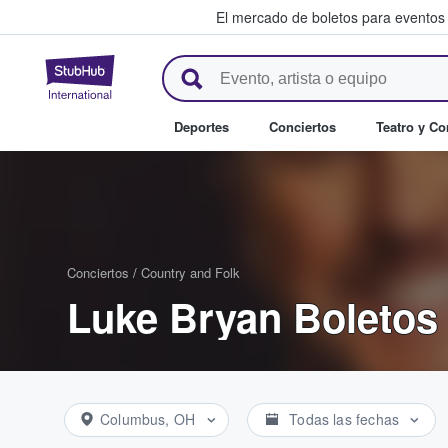
El mercado de boletos para eventos
StubHub: donde los fans compr
Deportes
Conciertos
Teatro y C
Conciertos
/
Country and Folk
Luke Bryan Boletos
Columbus, OH
Todas las fechas