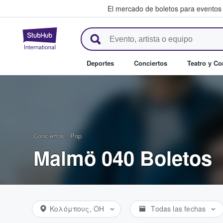
El mercado de boletos para eventos
StubHub: donde los fans compr
Deportes
Conciertos
Teatro y C
Conciertos
/
Pop
Malmö 040 Boletos
Κολόμπους, OH
Todas las fechas