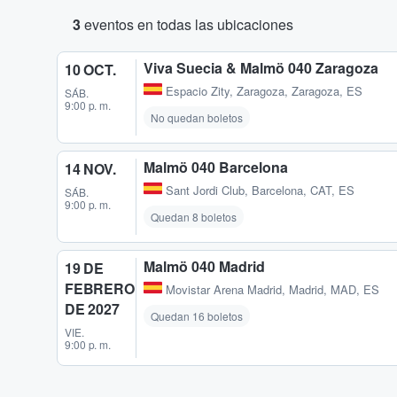
3
eventos en todas las ubicaciones
Viva Suecia & Malmö 040 Zaragoza
10 OCT.
Espacio Zity
,
Zaragoza, Zaragoza, ES
SÁB.
9:00 p. m.
No quedan boletos
Malmö 040 Barcelona
14 NOV.
Sant Jordi Club
,
Barcelona, CAT, ES
SÁB.
9:00 p. m.
Quedan 8 boletos
Malmö 040 Madrid
19 DE
FEBRERO
Movistar Arena Madrid
,
Madrid, MAD, ES
DE 2027
Quedan 16 boletos
VIE.
9:00 p. m.