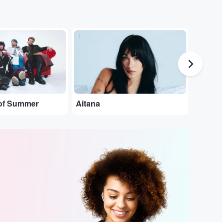
...
...
of Summer
Aitana
Pablo 