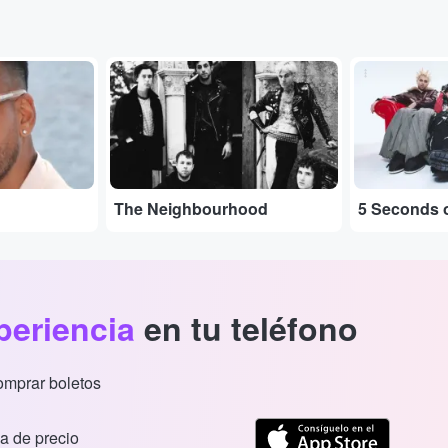
...
...
The Neighbourhood
5 Seconds 
periencia
en tu teléfono
comprar boletos
a de precio