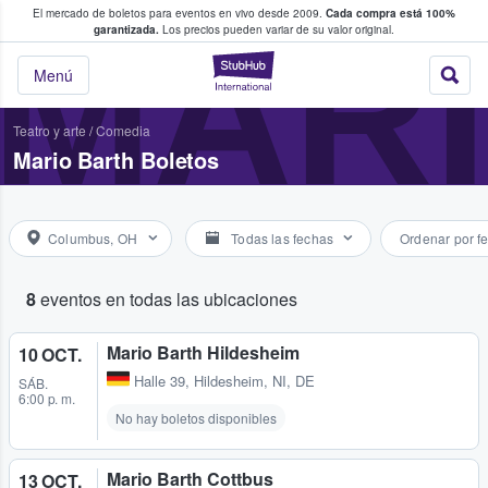
El mercado de boletos para eventos en vivo desde 2009.
Cada compra está 100%
 los fans compran y venden boletos
MAR
garantizada.
Los precios pueden variar de su valor original.
StubHub: donde l
Menú
Teatro y arte
/
Comedia
Mario Barth Boletos
Columbus, OH
Todas las fechas
Ordenar por f
8
eventos en todas las ubicaciones
Mario Barth Hildesheim
10 OCT.
Halle 39
,
Hildesheim, NI, DE
SÁB.
6:00 p. m.
No hay boletos disponibles
Mario Barth Cottbus
13 OCT.