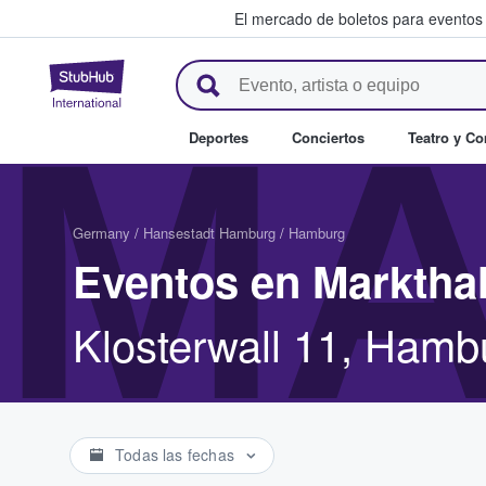
El mercado de boletos para eventos
StubHub: donde los fans compr
MA
Deportes
Conciertos
Teatro y C
Germany
/
Hansestadt Hamburg
/
Hamburg
Eventos en Markthal
Klosterwall 11, Hamb
Todas las fechas