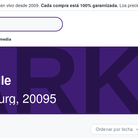
 en vivo desde 2009.
Cada compra está 100% garantizada.
Los precio
an y venden boletos
RK
omedia
le
urg, 20095
Ordenar por fecha