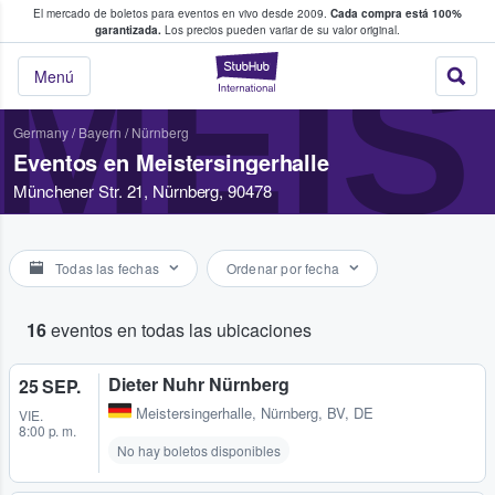
El mercado de boletos para eventos en vivo desde 2009.
Cada compra está 100%
 los fans compran y venden boletos
garantizada.
Los precios pueden variar de su valor original.
MEI
StubHub: donde l
Menú
Germany
/
Bayern
/
Nürnberg
Eventos en Meistersingerhalle
Münchener Str. 21, Nürnberg, 90478
Todas las fechas
Ordenar por fecha
16
eventos en todas las ubicaciones
Dieter Nuhr Nürnberg
25 SEP.
Meistersingerhalle
,
Nürnberg, BV, DE
VIE.
8:00 p. m.
No hay boletos disponibles