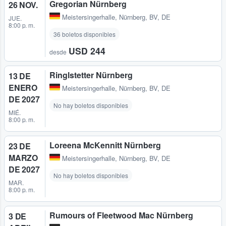
Gregorian Nürnberg
26 NOV.
Meistersingerhalle
,
Nürnberg, BV, DE
JUE.
8:00 p. m.
36 boletos disponibles
USD 244
desde
Ringlstetter Nürnberg
13 DE
ENERO
Meistersingerhalle
,
Nürnberg, BV, DE
DE 2027
No hay boletos disponibles
MIÉ.
8:00 p. m.
Loreena McKennitt Nürnberg
23 DE
MARZO
Meistersingerhalle
,
Nürnberg, BV, DE
DE 2027
No hay boletos disponibles
MAR.
8:00 p. m.
Rumours of Fleetwood Mac Nürnberg
3 DE