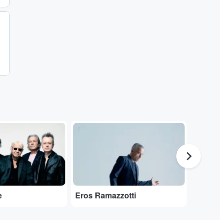
...
...
e
Eros Ramazzotti
Rod St