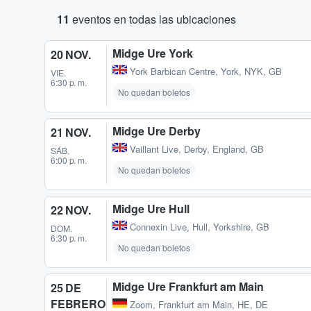
11
eventos en todas las ubicaciones
Midge Ure York
20 NOV.
York Barbican Centre
,
York, NYK, GB
VIE.
6:30 p. m.
No quedan boletos
Midge Ure Derby
21 NOV.
Vaillant Live
,
Derby, England, GB
SÁB.
6:00 p. m.
No quedan boletos
Midge Ure Hull
22 NOV.
Connexin Live
,
Hull, Yorkshire, GB
DOM.
6:30 p. m.
No quedan boletos
Midge Ure Frankfurt am Main
25 DE
FEBRERO
Zoom
,
Frankfurt am Main, HE, DE