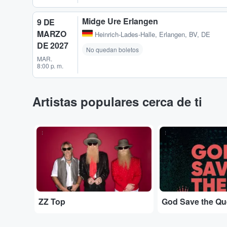
Midge Ure Erlangen
9 DE
MARZO
Heinrich-Lades-Halle
,
Erlangen, BV, DE
DE 2027
No quedan boletos
MAR.
8:00 p. m.
Artistas populares cerca de ti
...
...
ZZ Top
God Save the Q