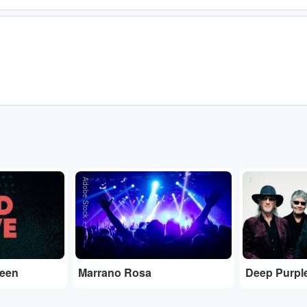
Adobe Stock
...
ueen
Marrano Rosa
Deep Purpl